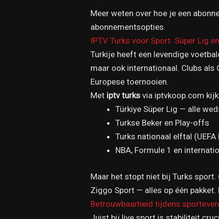
Meer weten over hoe je een abonn
abonnementsopties.
IPTV Turks voor Sport: Süper Lig e
Turkije heeft een levendige voetba
maar ook internationaal. Clubs als 
Europese toernooien.
Met
iptv turks
via iptvkoop.com kijk 
Türkiye Süper Lig — alle wed
Turkse Beker en Play-offs
Turks nationaal elftal (UEFA
NBA, Formule 1 en internat
Maar het stopt niet bij Turks spor
Ziggo Sport — alles op één pakket. 
Betrouwbaarheid tijdens sportev
Juist bij live sport is stabiliteit 