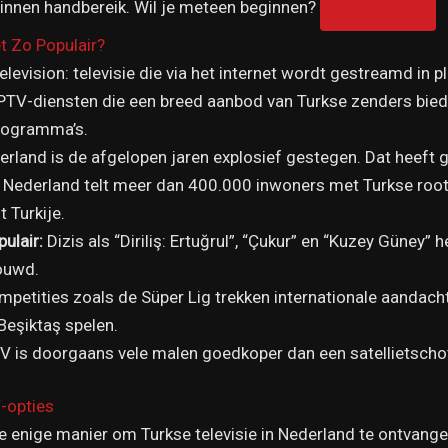
 binnen handbereik. Wil je meteen beginnen?
iptv kopen
t Zo Populair?
levision: televisie die via het internet wordt gestreamd in p
IPTV-diensten die een breed aanbod van Turkse zenders bied
programma’s.
ederland is de afgelopen jaren explosief gestegen. Dat heeft
Nederland telt meer dan 400.000 inwoners met Turkse roots.
t Turkije.
ulair:
Dizis als “Diriliş: Ertuğrul”, “Çukur” en “Kuzey Güney” 
ouwd.
petities zoals de Süper Lig trekken internationale aandacht
Beşiktaş spelen.
V is doorgaans vele malen goedkoper dan een satellietscho
V-opties
e enige manier om Turkse televisie in Nederland te ontvange