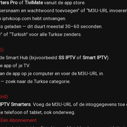
ters Pro
of
TiviMate
vanuit de app store.
ikersnaam en wachtwoord toevoegen” of “M3U-URL invoeren
an iptvkoop.com hebt ontvangen.
 is geladen — dit duurt meestal 30–60 seconden.
” of “Turkish” voor alle Turkse zenders.
G)
de Smart Hub (bijvoorbeeld
SS IPTV
of
Smart IPTV
).
 app of je TV.
van de app op je computer en voer de M3U-URL in.
— zoek naar de Turkse categorie.
oid)
IPTV Smarters
. Voeg de M3U-URL of de inloggegevens toe e
je telefoon of tablet, ook onderweg.
p Één Abonnement