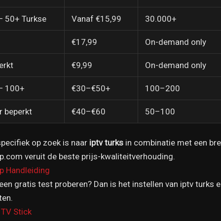
— 50+ Turkse
Vanaf €15,99
30.000+
€17,99
On-demand only
erkt
€9,99
On-demand only
— 100+
€30–€50+
100–200
r beperkt
€40–€60
50–100
specifiek op zoek is naar
iptv turks
in combinatie met een bre
.com veruit de beste prijs-kwaliteitverhouding.
ap Handleiding
een gratis test proberen? Dan is het instellen van iptv turk
ten.
 TV Stick