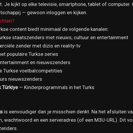
eit. Je kijkt op elke televisie, smartphone, tablet of computer.
schappij — gewoon inloggen en kijken.
achten?
kse content biedt minimaal de volgende kanalen:
rkse staatszenders met nieuws, cultuur en entertainment
ciële zender met dizis en reality-tv
t populaire Turkse series
ntertainment en nieuwszenders
e Turkse voetbalcompetities
urs nieuwszenders
 Türkiye
— Kinderprogramma’s in het Turks
ks
is eenvoudiger dan je misschien denkt. Na het afsluiten 
, wachtwoord en een serveradres (of een M3U-URL). Dit voer
 zenders.