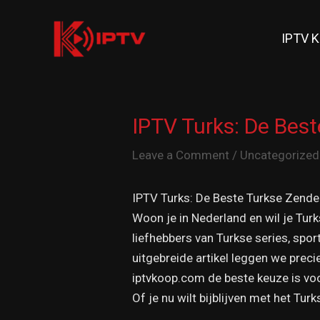
Skip
to
IPTV 
content
IPTV Turks: De Bes
Leave a Comment
/
Uncategorized
IPTV Turks: De Beste Turkse Zende
Woon je in Nederland en wil je Turk
liefhebbers van Turkse series, spo
uitgebreide artikel leggen we preci
iptvkoop.com de beste keuze is voo
Of je nu wilt bijblijven met het Tur