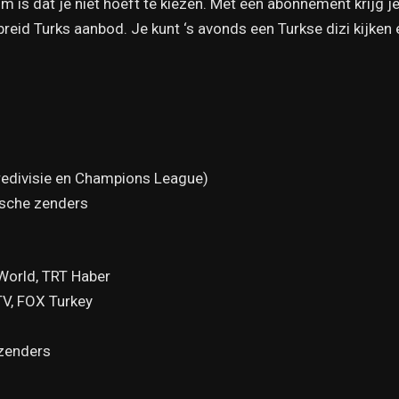
 is dat je niet hoeft te kiezen. Met één abonnement krijg j
reid Turks aanbod. Je kunt ‘s avonds een Turkse dizi kijken
Eredivisie en Champions League)
ische zenders
 World, TRT Haber
TV, FOX Turkey
rzenders
g