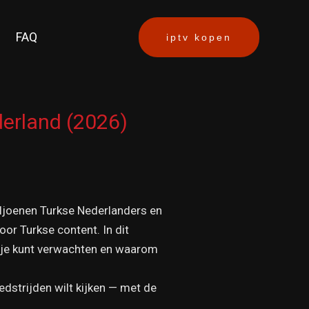
FAQ
iptv kopen
derland (2026)
iljoenen Turkse Nederlanders en
or Turkse content. In dit
len je kunt verwachten en waarom
wedstrijden wilt kijken — met de