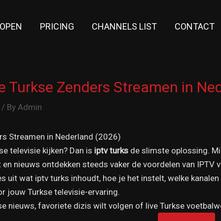
KOPEN
PRICING
CHANNELS LIST
CONTACT
te Turkse Zenders Streamen in Ne
/ By
Admin
rs Streamen in Nederland (2026)
se televisie kijken? Dan is
iptv turks
de slimste oplossing. M
rt en nieuws ontdekken steeds vaker de voordelen van IPTV vo
es uit wat iptv turks inhoudt, hoe je het instelt, welke kana
r jouw Turkse televisie-ervaring.
kse nieuws, favoriete dizis wilt volgen of live Turkse voetbal