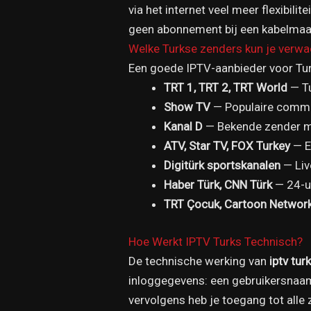
via het internet veel meer flexibilit
geen abonnement bij een kabelmaat
Welke Turkse zenders kun je verw
Een goede IPTV-aanbieder voor Tur
TRT 1, TRT 2, TRT World
— Tu
Show TV
— Populaire commer
Kanal D
— Bekende zender me
ATV, Star TV, FOX Turkey
— E
Digitürk sportskanalen
— Liv
Haber Türk, CNN Türk
— 24-u
TRT Çocuk, Cartoon Network
Hoe Werkt IPTV Turks Technisch?
De technische werking van
iptv tur
inloggegevens: een gebruikersnaam
vervolgens heb je toegang tot alle