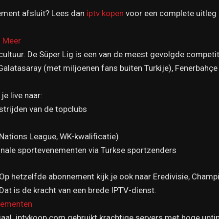
ement afsluit? Lees dan
iptv kopen
voor een complete uitleg
n Meer
lcultuur. De Süper Lig is een van de meest gevolgde compet
Galatasaray (met miljoenen fans buiten Turkije), Fenerbahçe 
je live naar:
strijden van de topclubs
 Nations League, WK-kwalificatie)
ionale sportevenementen via Turkse sportzenders
t. Op hetzelfde abonnement kijk je ook naar Eredivisie, Cham
Dat is de kracht van een brede IPTV-dienst.
enementen
cruciaal. iptvkoop.com gebruikt krachtige servers met hoge upt