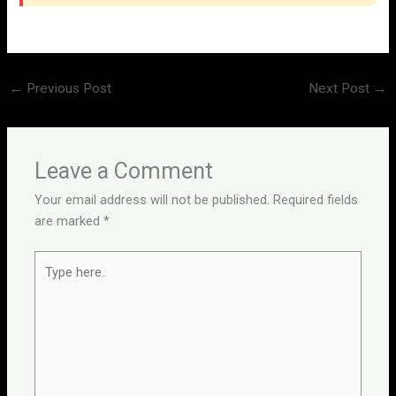
←
Previous Post
Next Post
→
Leave a Comment
Your email address will not be published.
Required fields
are marked
*
Type
here..