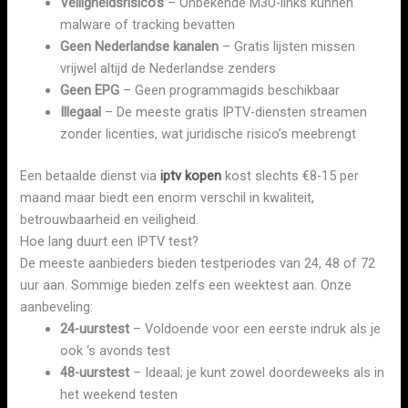
Veiligheidsrisico’s
– Onbekende M3U-links kunnen
malware of tracking bevatten
Geen Nederlandse kanalen
– Gratis lijsten missen
vrijwel altijd de Nederlandse zenders
Geen EPG
– Geen programmagids beschikbaar
Illegaal
– De meeste gratis IPTV-diensten streamen
zonder licenties, wat juridische risico’s meebrengt
Een betaalde dienst via
iptv kopen
kost slechts €8-15 per
maand maar biedt een enorm verschil in kwaliteit,
betrouwbaarheid en veiligheid.
Hoe lang duurt een IPTV test?
De meeste aanbieders bieden testperiodes van 24, 48 of 72
uur aan. Sommige bieden zelfs een weektest aan. Onze
aanbeveling:
24-uurstest
– Voldoende voor een eerste indruk als je
ook ‘s avonds test
48-uurstest
– Ideaal; je kunt zowel doordeweeks als in
het weekend testen