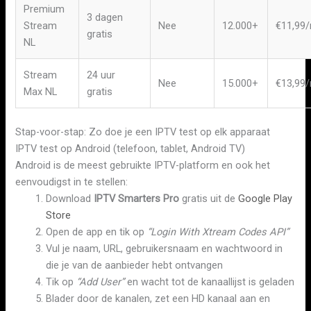
Premium
3 dagen
Stream
Nee
12.000+
€11,99
gratis
NL
Stream
24 uur
Nee
15.000+
€13,99
Max NL
gratis
Stap-voor-stap: Zo doe je een IPTV test op elk apparaat
IPTV test op Android (telefoon, tablet, Android TV)
Android is de meest gebruikte IPTV-platform en ook het
eenvoudigst in te stellen:
Download
IPTV Smarters Pro
gratis uit de
Google Play
Store
Open de app en tik op
“Login With Xtream Codes API”
Vul je naam, URL, gebruikersnaam en wachtwoord in
die je van de aanbieder hebt ontvangen
Tik op
“Add User”
en wacht tot de kanaallijst is geladen
Blader door de kanalen, zet een HD kanaal aan en