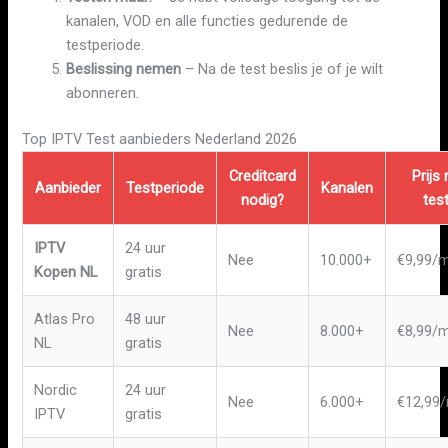
kanalen, VOD en alle functies gedurende de
testperiode.
Beslissing nemen
– Na de test beslis je of je wilt
abonneren.
Top IPTV Test aanbieders Nederland 2026
Creditcard
Prijs
Aanbieder
Testperiode
Kanalen
nodig?
tes
IPTV
24 uur
Nee
10.000+
€9,99/
Kopen NL
gratis
Atlas Pro
48 uur
Nee
8.000+
€8,99/
NL
gratis
Nordic
24 uur
Nee
6.000+
€12,99
IPTV
gratis